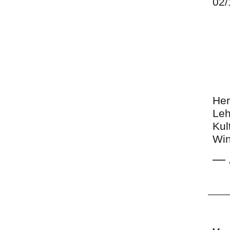
02/
Her
Leh
Kul
Win
—