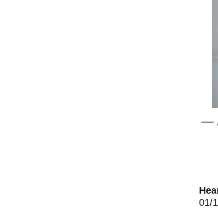
—
Hea
01/