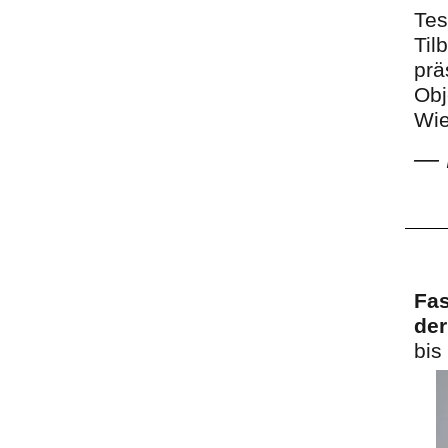
Tes
Til
prä
Obj
Wie
—
Fas
der
bis