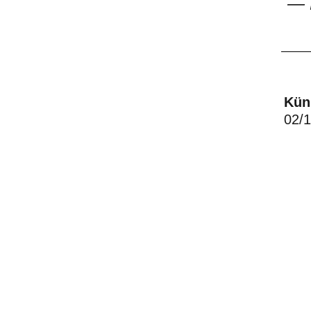
—
Kün
02/1