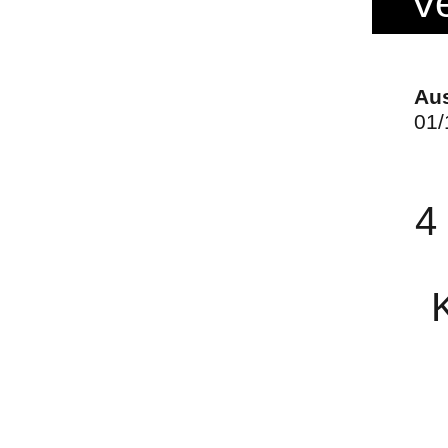
V
Aus
01/
4