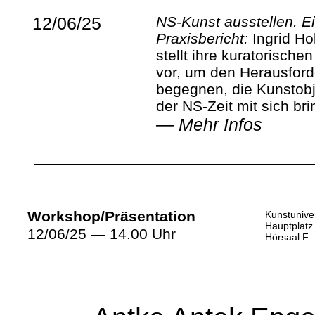
12/06/25
NS-Kunst ausstellen. E
Praxisbericht:
Ingrid Ho
stellt ihre kuratorische
vor, um den Herausfor
begegnen, die Kunstob
der NS-Zeit mit sich bri
—
Mehr Infos
Workshop/Präsentation
Kunstuniver
Hauptplatz
12/06/25 — 14.00 Uhr
Hörsaal F