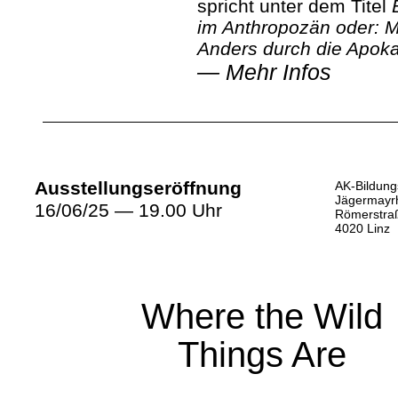
spricht unter dem Titel
im Anthropozän oder: M
Anders durch die Apoka
—
Mehr Infos
Ausstellungseröffnung
AK-Bildun
Jägermayr
16/06/25 — 19.00 Uhr
Römerstra
4020 Linz
Where the Wild
Things Are