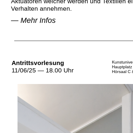
Aktuatoren weicher werden und Textilien e
Verhalten annehmen.
—
Mehr Infos
Antrittsvorlesung
Kunstuniver
Hauptplatz
11/06/25 — 18.00 Uhr
Hörsaal C 