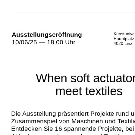
Ausstellungseröffnung
Kunstuniver
Hauptplatz
10/06/25 — 18.00 Uhr
4020 Linz
When soft actuato
meet textiles
Die Ausstellung präsentiert Projekte rund 
Zusammenspiel von Maschinen und Textili
Entdecken Sie 16 spannende Projekte, be