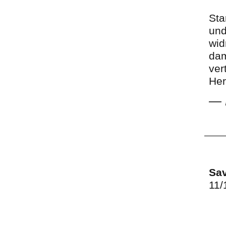
Sta
und
wid
dam
ver
Her
—
Sav
11/