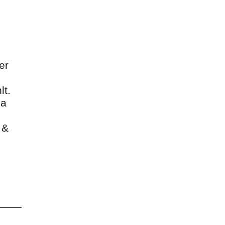
er
lt.
ia
 &