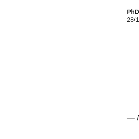
PhD
28/
—