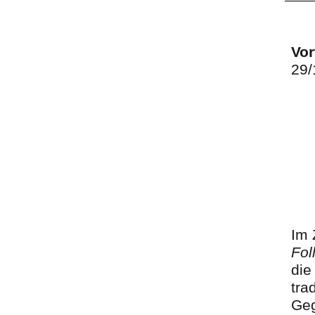
Vor
29/
Im 
Fol
die
tra
Geg