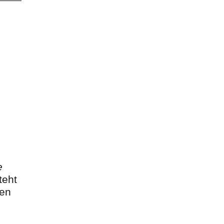
e
teht
sen